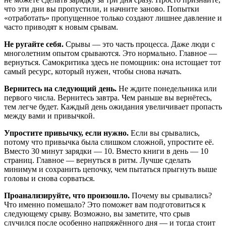
что эти дни вы пропустили, и начните заново. Попытки
«отработать» пропущенное только создают лишнее давление и
часто приводят к новым срывам.
Не ругайте себя.
Срывы — это часть процесса. Даже люди с
многолетним опытом срываются. Это нормально. Главное —
вернуться. Самокритика здесь не помощник: она истощает тот
самый ресурс, который нужен, чтобы снова начать.
Вернитесь на следующий день.
Не ждите понедельника или
первого числа. Вернитесь завтра. Чем раньше вы вернётесь,
тем легче будет. Каждый день ожидания увеличивает пропасть
между вами и привычкой.
Упростите привычку, если нужно.
Если вы срывались,
потому что привычка была слишком сложной, упростите её.
Вместо 30 минут зарядки — 10. Вместо книги в день — 10
страниц. Главное — вернуться в ритм. Лучше сделать
минимум и сохранить цепочку, чем пытаться прыгнуть выше
головы и снова сорваться.
Проанализируйте, что произошло.
Почему вы срывались?
Что именно помешало? Это поможет вам подготовиться к
следующему срыву. Возможно, вы заметите, что срыв
случился после особенно напряжённого дня — и тогда стоит