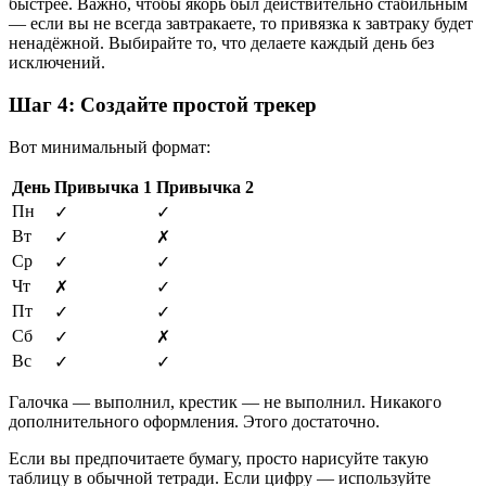
быстрее. Важно, чтобы якорь был действительно стабильным
— если вы не всегда завтракаете, то привязка к завтраку будет
ненадёжной. Выбирайте то, что делаете каждый день без
исключений.
Шаг 4: Создайте простой трекер
Вот минимальный формат:
День
Привычка 1
Привычка 2
Пн
✓
✓
Вт
✓
✗
Ср
✓
✓
Чт
✗
✓
Пт
✓
✓
Сб
✓
✗
Вс
✓
✓
Галочка — выполнил, крестик — не выполнил. Никакого
дополнительного оформления. Этого достаточно.
Если вы предпочитаете бумагу, просто нарисуйте такую
таблицу в обычной тетради. Если цифру — используйте