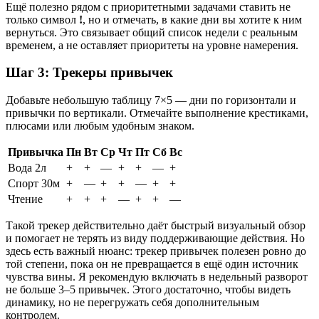
Ещё полезно рядом с приоритетными задачами ставить не
только символ
!
, но и отмечать, в какие дни вы хотите к ним
вернуться. Это связывает общий список недели с реальным
временем, а не оставляет приоритеты на уровне намерения.
Шаг 3: Трекеры привычек
Добавьте небольшую таблицу 7×5 — дни по горизонтали и
привычки по вертикали. Отмечайте выполнение крестиками,
плюсами или любым удобным знаком.
Привычка
Пн
Вт
Ср
Чт
Пт
Сб
Вс
Вода 2л
+
+
—
+
+
—
+
Спорт 30м
+
—
+
+
—
+
+
Чтение
+
+
+
—
+
+
—
Такой трекер действительно даёт быстрый визуальный обзор
и помогает не терять из виду поддерживающие действия. Но
здесь есть важный нюанс: трекер привычек полезен ровно до
той степени, пока он не превращается в ещё один источник
чувства вины. Я рекомендую включать в недельный разворот
не больше 3–5 привычек. Этого достаточно, чтобы видеть
динамику, но не перегружать себя дополнительным
контролем.