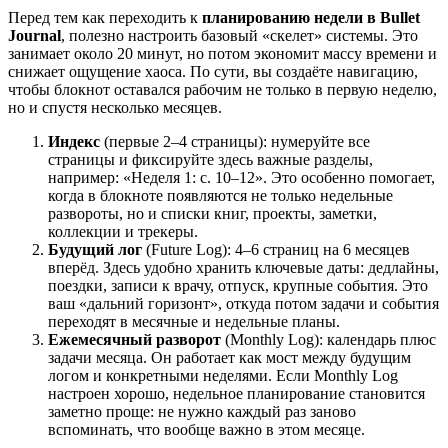
Перед тем как переходить к
планированию недели в Bullet
Journal
, полезно настроить базовый «скелет» системы. Это
занимает около 20 минут, но потом экономит массу времени и
снижает ощущение хаоса. По сути, вы создаёте навигацию,
чтобы блокнот оставался рабочим не только в первую неделю,
но и спустя несколько месяцев.
Индекс
(первые 2–4 страницы): нумеруйте все
страницы и фиксируйте здесь важные разделы,
например: «Неделя 1: с. 10–12». Это особенно помогает,
когда в блокноте появляются не только недельные
развороты, но и списки книг, проекты, заметки,
коллекции и трекеры.
Будущий лог
(Future Log): 4–6 страниц на 6 месяцев
вперёд. Здесь удобно хранить ключевые даты: дедлайны,
поездки, записи к врачу, отпуск, крупные события. Это
ваш «дальний горизонт», откуда потом задачи и события
переходят в месячные и недельные планы.
Ежемесячный разворот
(Monthly Log): календарь плюс
задачи месяца. Он работает как мост между будущим
логом и конкретными неделями. Если Monthly Log
настроен хорошо, недельное планирование становится
заметно проще: не нужно каждый раз заново
вспоминать, что вообще важно в этом месяце.