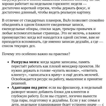
хорошо работает на недельном горизонте: неделя —
достаточно короткий отрезок, чтобы держать фокус, и
достаточно длинный, чтобы видеть реальную картину.
В отличие от стандартных планеров, BuJo позволяет спокойно
объединять в одном блокноте ежедневные записи,
еженедельные обзоры, списки задач, трекеры привычек и
любые вспомогательные страницы. Это не мелочь, а важное
преимущество: когда всё находится в одной системе, вам не
приходится вспоминать, где именно записан дедлайн, а где —
список текущих дел.
Почему это особенно важно на практике?
Разгрузка мозга
: когда задачи записаны, память
перестаёт работать как плохой менеджер проектов. Не
нужно держать в голове «купить молоко», «ответить
клиенту», «записаться к врачу» и ещё десять мелочей.
Освобождается ресурс на работу, мышление и принятие
решений.
Адаптация под ритм
: если вы фрилансер, в недельный
разворот можно добавить блоки для клиентов и
глубокую работу. Если вы студент, логично вынести
туда пары, подготовку и дедлайны. Если у вас семья и
дети, недельное планирование будет устроено иначе — с