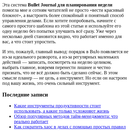
Эта система
Bullet Journal для планирования недели
помогла мне и сотням читателей не просто «вести красивый
блокнот», а выстроить более спокойный и понятный способ
управления делами. Если хотите попробовать, начните с
самого простого шаблона из этой статьи и используйте его
одну неделю без попытки улучшить всё сразу. Уже через
несколько дней становится видно, что работает именно для
вас, а что стоит упростить.
И это, пожалуй, главный вывод: порядок в BuJo появляется не
из-за идеального разворота, а из-за регулярных маленьких
действий — записать, посмотреть на неделю целиком,
выбрать главное, вовремя перенести лишнее и честно
признать, что не всё должно быть сделано сейчас. В этом
смысле планер — не цель, а инструмент. Но если он настроен
под вашу жизнь, это очень сильный инструмент.
Последние записи
Какие инструменты продуктивности стоит
использовать, а какие только усложняют жизнь
Обзор популярных методов тайм-менеджмента: что
реально работает
Как сократить хаос в делах с помощью простых правил