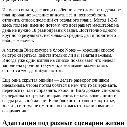
Из моего опыта, две вещи особенно часто ломают недельное
планирование: желание вписать всё и неспособность
отличить список желаний от реального плана. Метод 1-3-5
здесь полезен именно потому, что возвращает масштабы: на
день не нужно 18 равноправных задач. Достаточно одного
крупного результата, нескольких средних дел и понятного
набора мелочей.
А матрица Эйзенхауэра в блоке Notes — хороший способ
быстро свериться, действительно ли вы заняты важным.
Иногда уже один взгляд на список показывает, что неделя
заполнена срочной текучкой, а значимые задачи опять
остаются «когда-нибудь потом».
Ещё одна скрытая ошибка — делать разворот слишком
идеальным, чтобы потом бояться в нём что-то зачёркивать,
переносить или исправлять. Рабочий BuJo должен спокойно
выдерживать стрелки, исправления, неидеальные линии и
следы реальной жизни. Если блокнот страшно «портить»,
значит, система незаметно сместилась от планирования к
оформлению.
Адаптация под разные сценарии жизни