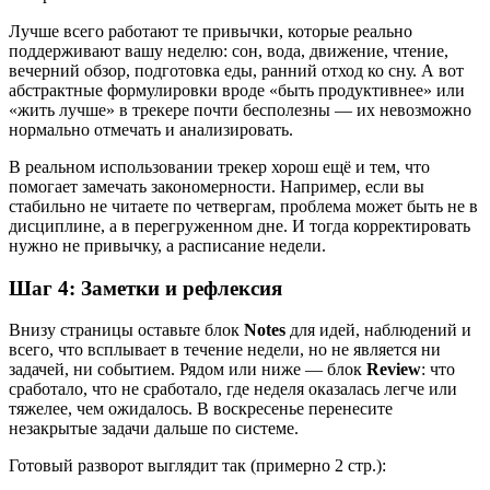
Лучше всего работают те привычки, которые реально
поддерживают вашу неделю: сон, вода, движение, чтение,
вечерний обзор, подготовка еды, ранний отход ко сну. А вот
абстрактные формулировки вроде «быть продуктивнее» или
«жить лучше» в трекере почти бесполезны — их невозможно
нормально отмечать и анализировать.
В реальном использовании трекер хорош ещё и тем, что
помогает замечать закономерности. Например, если вы
стабильно не читаете по четвергам, проблема может быть не в
дисциплине, а в перегруженном дне. И тогда корректировать
нужно не привычку, а расписание недели.
Шаг 4: Заметки и рефлексия
Внизу страницы оставьте блок
Notes
для идей, наблюдений и
всего, что всплывает в течение недели, но не является ни
задачей, ни событием. Рядом или ниже — блок
Review
: что
сработало, что не сработало, где неделя оказалась легче или
тяжелее, чем ожидалось. В воскресенье перенесите
незакрытые задачи дальше по системе.
Готовый разворот выглядит так (примерно 2 стр.):