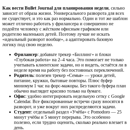
Как вести Bullet Journal для планирования недели
, сильно
зависит от образа жизни. Универсального разворота для всех
не существует, и это как раз нормально. Один и тот же шаблон
может отлично работать у фрилансера и совершенно не
подойти человеку с жёстким офисным графиком или
родителю маленьких детей. Поэтому лучше не искать
«идеальный разворот вообще», а адаптировать базовую
логику под свою неделю.
Фрилансер
: добавьте трекер «Биллинг» и блоки
«Глубокая работа» на 2–4 часа. Это помогает не только
учитывать клиентские задачи, но и видеть, остаётся ли в
неделе время на работу без постоянных переключений.
Родитель
: полезен трекер «Семья» — уроки детей,
питание, кружки, бытовые повторы. Плюс буфер
минимум 1 час на форс-мажоры. Без такого буфера план
обычно выглядит красиво только на бумаге.
Офис
: удобно интегрировать недельную сетку с Google
Calendar. Все фиксированные встречи сразу вносятся в
разворот, и уже вокруг них распределяются задачи.
Студент
: отдельный раздел «Учёба» с Pomodoro — 25
минут учёбы и 5 минут перерыва. Это особенно
полезно, если трудно оценить, сколько реально влезает в
день.