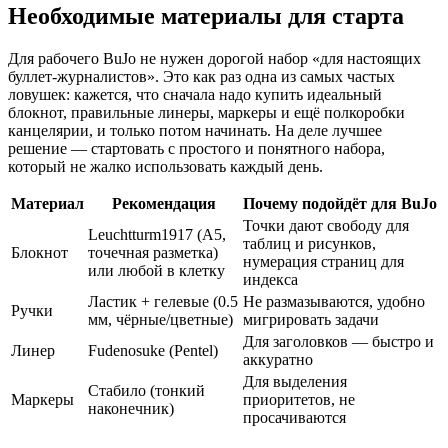
Необходимые материалы для старта
Для рабочего BuJo не нужен дорогой набор «для настоящих
буллет-журналистов». Это как раз одна из самых частых
ловушек: кажется, что сначала надо купить идеальный
блокнот, правильные линеры, маркеры и ещё полкоробки
канцелярии, и только потом начинать. На деле лучшее
решение — стартовать с простого и понятного набора,
который не жалко использовать каждый день.
Материал
Рекомендация
Почему подойдёт для BuJo
Точки дают свободу для
Leuchtturm1917 (A5,
таблиц и рисунков,
Блокнот
точечная разметка)
нумерация страниц для
или любой в клетку
индекса
Ластик + гелевые (0.5
Не размазываются, удобно
Ручки
мм, чёрные/цветные)
мигрировать задачи
Для заголовков — быстро и
Линер
Fudenosuke (Pentel)
аккуратно
Для выделения
Стабило (тонкий
Маркеры
приоритетов, не
наконечник)
просачиваются