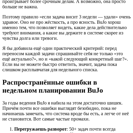
проигрывает более срочным делам. А возможно, она просто
больше не важна.
Поэтому правило «если задача висит 3 недели — удали» очень
здравое. Оно не про жёсткость, а про ясность. BuJo хорош
именно тем, что позволяет видеть, какие дела действительно
требуют внимания, а какие вы держите в системе скорее из
чувства долга или тревоги.
Я бы добавила ещё один практический критерий: перед
переносом каждой задачи спрашивайте себя не только «это
ещё актуально?», но и «какой следующий конкретный шаг?».
Если вы не можете быстро ответить, значит, задача пока
слишком расплывчатая для недельного списка.
Распространённые ошибки в
недельном планировании BuJo
За годы ведения BuJo я набила на этом достаточно шишек.
Причём почти все ошибки выглядят безобидно, пока не
начинаешь замечать, что система вроде бы есть, а легче от неё
не становится. Вот самые частые промахи.
Перегружаешь разворот
: 50+ задач почти всегда