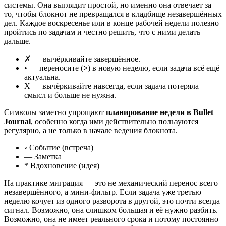
системы. Она выглядит простой, но именно она отвечает за
то, чтобы блокнот не превращался в кладбище незавершённых
дел. Каждое воскресенье или в конце рабочей недели полезно
пройтись по задачам и честно решить, что с ними делать
дальше.
✗ — вычёркивайте завершённое.
• — переносите (
>
) в новую неделю, если задача всё ещё
актуальна.
X — вычёркивайте навсегда, если задача потеряла
смысл и больше не нужна.
Символы заметно упрощают
планирование недели в Bullet
Journal
, особенно когда ими действительно пользуются
регулярно, а не только в начале ведения блокнота.
◦ Событие (встреча)
— Заметка
* Вдохновение (идея)
На практике миграция — это не механический перенос всего
незавершённого, а мини-фильтр. Если задача уже третью
неделю кочует из одного разворота в другой, это почти всегда
сигнал. Возможно, она слишком большая и её нужно разбить.
Возможно, она не имеет реального срока и потому постоянно