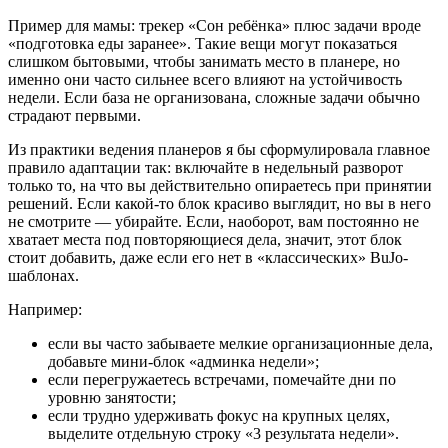
Пример для мамы: трекер «Сон ребёнка» плюс задачи вроде
«подготовка еды заранее». Такие вещи могут показаться
слишком бытовыми, чтобы занимать место в планере, но
именно они часто сильнее всего влияют на устойчивость
недели. Если база не организована, сложные задачи обычно
страдают первыми.
Из практики ведения планеров я бы сформулировала главное
правило адаптации так: включайте в недельный разворот
только то, на что вы действительно опираетесь при принятии
решений. Если какой-то блок красиво выглядит, но вы в него
не смотрите — убирайте. Если, наоборот, вам постоянно не
хватает места под повторяющиеся дела, значит, этот блок
стоит добавить, даже если его нет в «классических» BuJo-
шаблонах.
Например:
если вы часто забываете мелкие организационные дела,
добавьте мини-блок «админка недели»;
если перегружаетесь встречами, помечайте дни по
уровню занятости;
если трудно удерживать фокус на крупных целях,
выделите отдельную строку «3 результата недели».