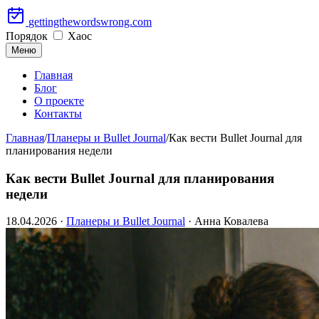
Перейти
gettingthewordswrong.com
к
Порядок
Хаос
содержимому
Меню
Главная
Блог
О проекте
Контакты
Главная
/
Планеры и Bullet Journal
/
Как вести Bullet Journal для
планирования недели
Как вести Bullet Journal для планирования
недели
18.04.2026
·
Планеры и Bullet Journal
· Анна Ковалева