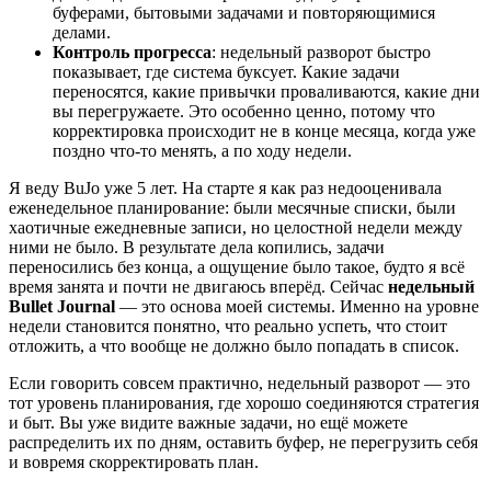
буферами, бытовыми задачами и повторяющимися
делами.
Контроль прогресса
: недельный разворот быстро
показывает, где система буксует. Какие задачи
переносятся, какие привычки проваливаются, какие дни
вы перегружаете. Это особенно ценно, потому что
корректировка происходит не в конце месяца, когда уже
поздно что-то менять, а по ходу недели.
Я веду BuJo уже 5 лет. На старте я как раз недооценивала
еженедельное планирование: были месячные списки, были
хаотичные ежедневные записи, но целостной недели между
ними не было. В результате дела копились, задачи
переносились без конца, а ощущение было такое, будто я всё
время занята и почти не двигаюсь вперёд. Сейчас
недельный
Bullet Journal
— это основа моей системы. Именно на уровне
недели становится понятно, что реально успеть, что стоит
отложить, а что вообще не должно было попадать в список.
Если говорить совсем практично, недельный разворот — это
тот уровень планирования, где хорошо соединяются стратегия
и быт. Вы уже видите важные задачи, но ещё можете
распределить их по дням, оставить буфер, не перегрузить себя
и вовремя скорректировать план.