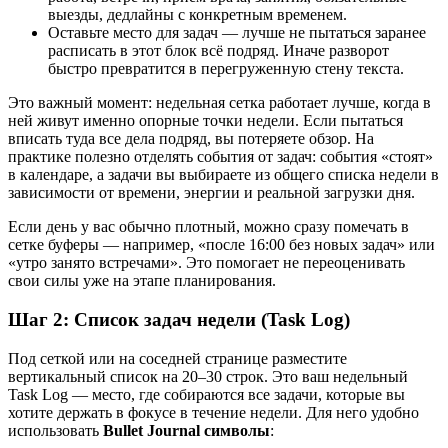
выезды, дедлайны с конкретным временем.
Оставьте место для задач — лучше не пытаться заранее
расписать в этот блок всё подряд. Иначе разворот
быстро превратится в перегруженную стену текста.
Это важный момент: недельная сетка работает лучше, когда в
ней живут именно опорные точки недели. Если пытаться
вписать туда все дела подряд, вы потеряете обзор. На
практике полезно отделять события от задач: события «стоят»
в календаре, а задачи вы выбираете из общего списка недели в
зависимости от времени, энергии и реальной загрузки дня.
Если день у вас обычно плотный, можно сразу помечать в
сетке буферы — например, «после 16:00 без новых задач» или
«утро занято встречами». Это помогает не переоценивать
свои силы уже на этапе планирования.
Шаг 2: Список задач недели (Task Log)
Под сеткой или на соседней странице разместите
вертикальный список на 20–30 строк. Это ваш недельный
Task Log — место, где собираются все задачи, которые вы
хотите держать в фокусе в течение недели. Для него удобно
использовать
Bullet Journal символы
: