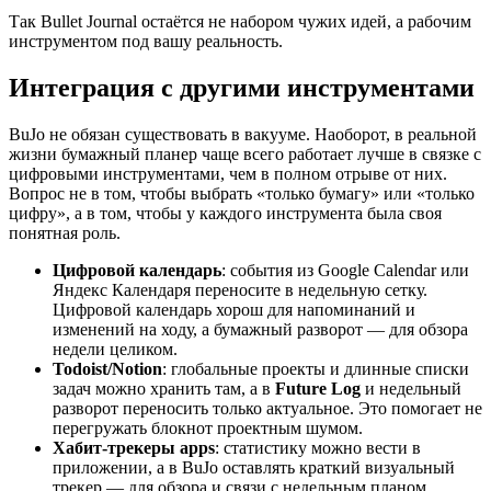
Так Bullet Journal остаётся не набором чужих идей, а рабочим
инструментом под вашу реальность.
Интеграция с другими инструментами
BuJo не обязан существовать в вакууме. Наоборот, в реальной
жизни бумажный планер чаще всего работает лучше в связке с
цифровыми инструментами, чем в полном отрыве от них.
Вопрос не в том, чтобы выбрать «только бумагу» или «только
цифру», а в том, чтобы у каждого инструмента была своя
понятная роль.
Цифровой календарь
: события из Google Calendar или
Яндекс Календаря переносите в недельную сетку.
Цифровой календарь хорош для напоминаний и
изменений на ходу, а бумажный разворот — для обзора
недели целиком.
Todoist/Notion
: глобальные проекты и длинные списки
задач можно хранить там, а в
Future Log
и недельный
разворот переносить только актуальное. Это помогает не
перегружать блокнот проектным шумом.
Хабит-трекеры apps
: статистику можно вести в
приложении, а в BuJo оставлять краткий визуальный
трекер — для обзора и связи с недельным планом.