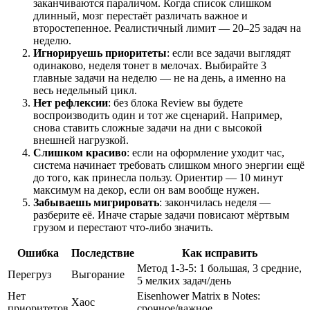
заканчиваются параличом. Когда список слишком
длинный, мозг перестаёт различать важное и
второстепенное. Реалистичный лимит — 20–25 задач на
неделю.
Игнорируешь приоритеты
: если все задачи выглядят
одинаково, неделя тонет в мелочах. Выбирайте 3
главные задачи на неделю — не на день, а именно на
весь недельный цикл.
Нет рефлексии
: без блока Review вы будете
воспроизводить один и тот же сценарий. Например,
снова ставить сложные задачи на дни с высокой
внешней нагрузкой.
Слишком красиво
: если на оформление уходит час,
система начинает требовать слишком много энергии ещё
до того, как принесла пользу. Ориентир — 10 минут
максимум на декор, если он вам вообще нужен.
Забываешь мигрировать
: закончилась неделя —
разберите её. Иначе старые задачи повисают мёртвым
грузом и перестают что-либо значить.
Ошибка
Последствие
Как исправить
Метод 1-3-5: 1 большая, 3 средние,
Перегруз
Выгорание
5 мелких задач/день
Нет
Eisenhower Matrix в Notes:
Хаос
приоритетов
срочное/важное