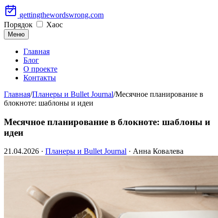
Перейти
gettingthewordswrong.com
к
Порядок
Хаос
содержимому
Меню
Главная
Блог
О проекте
Контакты
Главная
/
Планеры и Bullet Journal
/
Месячное планирование в
блокноте: шаблоны и идеи
Месячное планирование в блокноте: шаблоны и
идеи
21.04.2026
·
Планеры и Bullet Journal
· Анна Ковалева