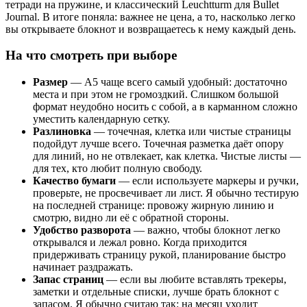
тетради на пружине, и классический Leuchtturm для Bullet
Journal. В итоге поняла: важнее не цена, а то, насколько легко
вы открываете блокнот и возвращаетесь к нему каждый день.
На что смотреть при выборе
Размер
— А5 чаще всего самый удобный: достаточно
места и при этом не громоздкий. Слишком большой
формат неудобно носить с собой, а в карманном сложно
уместить календарную сетку.
Разлиновка
— точечная, клетка или чистые страницы
подойдут лучше всего. Точечная разметка даёт опору
для линий, но не отвлекает, как клетка. Чистые листы —
для тех, кто любит полную свободу.
Качество бумаги
— если используете маркеры и ручки,
проверьте, не просвечивает ли лист. Я обычно тестирую
на последней странице: провожу жирную линию и
смотрю, видно ли её с обратной стороны.
Удобство разворота
— важно, чтобы блокнот легко
открывался и лежал ровно. Когда приходится
придерживать страницу рукой, планирование быстро
начинает раздражать.
Запас страниц
— если вы любите вставлять трекеры,
заметки и отдельные списки, лучше брать блокнот с
запасом. Я обычно считаю так: на месяц уходит