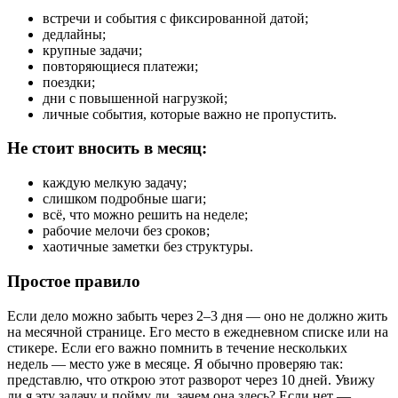
встречи и события с фиксированной датой;
дедлайны;
крупные задачи;
повторяющиеся платежи;
поездки;
дни с повышенной нагрузкой;
личные события, которые важно не пропустить.
Не стоит вносить в месяц:
каждую мелкую задачу;
слишком подробные шаги;
всё, что можно решить на неделе;
рабочие мелочи без сроков;
хаотичные заметки без структуры.
Простое правило
Если дело можно забыть через 2–3 дня — оно не должно жить
на месячной странице. Его место в ежедневном списке или на
стикере. Если его важно помнить в течение нескольких
недель — место уже в месяце. Я обычно проверяю так:
представлю, что открою этот разворот через 10 дней. Увижу
ли я эту задачу и пойму ли, зачем она здесь? Если нет —