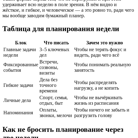
удерживает всю неделю в поле зрения. В нём видно и
жёсткое, и гибкое, и человеческое — а это ровно то, ради чего
мы вообще заводим бумажный планер.
Таблица для планирования недели
Блок
Что писать
Зачем это нужно
Главные задачи
3–5 ключевых
Чтобы не терять фокус и
недели
дел
видеть, ради чего всё
Встречи,
Фиксированные
Чтобы понимать реальную
созвоны,
события
занятость
визиты
Дела без
Чтобы распределять
Гибкие задачи
точного
нагрузку, а не копить
времени
Спорт, семья,
Чтобы не вычёркивать
Личные дела
отдых, быт
жизнь из расписания
Оплаты,
Чтобы ничего не забыть и
Напоминания
звонки, мелочи
разгрузить голову
Как не бросить планирование через
две недели