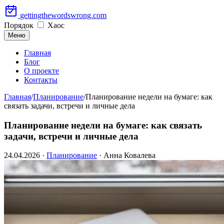
Перейти
gettingthewordswrong.com
к
Порядок
Хаос
содержимому
Меню
Главная
Блог
О проекте
Контакты
Главная
/
Планирование
/
Планирование недели на бумаге: как
связать задачи, встречи и личные дела
Планирование недели на бумаге: как связать
задачи, встречи и личные дела
24.04.2026
·
Планирование
· Анна Ковалева