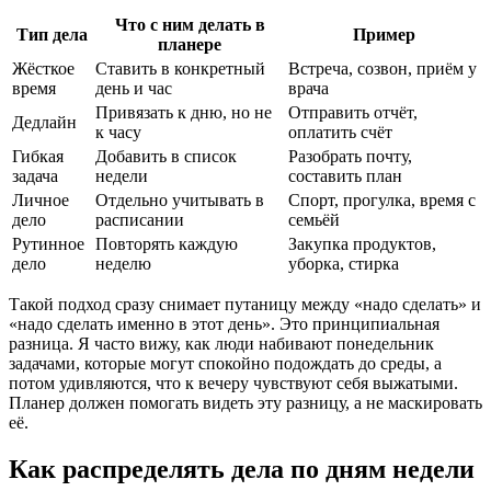
Что с ним делать в
Тип дела
Пример
планере
Жёсткое
Ставить в конкретный
Встреча, созвон, приём у
время
день и час
врача
Привязать к дню, но не
Отправить отчёт,
Дедлайн
к часу
оплатить счёт
Гибкая
Добавить в список
Разобрать почту,
задача
недели
составить план
Личное
Отдельно учитывать в
Спорт, прогулка, время с
дело
расписании
семьёй
Рутинное
Повторять каждую
Закупка продуктов,
дело
неделю
уборка, стирка
Такой подход сразу снимает путаницу между «надо сделать» и
«надо сделать именно в этот день». Это принципиальная
разница. Я часто вижу, как люди набивают понедельник
задачами, которые могут спокойно подождать до среды, а
потом удивляются, что к вечеру чувствуют себя выжатыми.
Планер должен помогать видеть эту разницу, а не маскировать
её.
Как распределять дела по дням недели