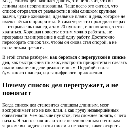
Когда список дел начинает давить, это не значит, что вы
ленивы или неорганизованны. Чаще всего это сигнал, что
список оторвался от реальности: в нём слишком крупные
задачи, чужие ожидания, идеальные планы и дела, которые не
имеют чёткого приоритета. Я сама через это проходила не раз
— открываешь планер, а там 20 пунктов, и непонятно, за что
хвататься. Хорошая новость: с этим можно работать, не
превращая планирование в ещё одну работу. Достаточно
пересобрать список так, чтобы он снова стал опорой, а не
источником тревоги.
В этой статье разберём,
как бороться с перегрузкой в списке
дел
, как быстро снизить хаос, настроить приоритеты и сделать
планирование недели реалистичным. Подойдёт и для
бумажного планера, и для цифрового приложения.
Почему список дел перегружает, а не
помогает
Когда список дел становится слишком длинным, мозг
воспринимает его не как план, а как груду незавершённых
обязательств. Чем больше пунктов, тем сложнее понять, с чего
начать. Я часто сравниваю это с переполненным почтовым
ящиком: вы видите сотни писем и не знаете, какое открыть