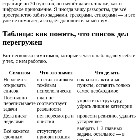
странице по 20 пунктов, он начнёт давить так же, как и
цифровое приложение. Я иногда вижу развороты, где всё
пространство забито задачами, трекерами, стикерами — и это
уже не помогает, а создаёт дополнительный шум.
Таблица: как понять, что список дел
перегружен
Вот несколько симптомов, которые я часто наблюдаю у себя и
у тех, с кем работаю.
Симптом
Что это значит
Что делать
Не хочется
он стал слишком
сократить активные
открывать
тяжёлым
пункты, оставить только
список
психологически
самое необходимое
Постоянно
план не
упростить структуру,
переписываете
соответствует
убрать лишние категории
задачи
реальности
Дела висят
нет пересмотра и
провести ревизию, удалить
неделями
очистки
устаревшее
выбрать 1–3 главных
Всё кажется
отсутствует
задачи, остальное — в
срочным
приоритизация
очередь