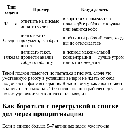
Тип
Пример
Когда делать
задачи
в коротких промежутках —
ответить на письмо,
Лёгкая
пока ждёте ребёнка с кружка
оплатить счёт
или варится кофе
подготовить
в обычный рабочий слот, когда
Средняя
документ, разобрать
вы не отвлекаетесь
почту
написать текст,
в период максимальной
Тяжёлая
провести анализ,
концентрации — лучше утром
собрать таблицу
или в пик энергии
Такой подход помогает не пытаться втиснуть сложную
умственную работу в уставший вечер и не ждать от себя
подвигов на фоне выгорания. Я часто вижу, как люди ставят
«написать статью» на 21:00 после полного рабочего дня — и
потом удивляются, что ничего не выходит.
Как бороться с перегрузкой в списке
дел через приоритизацию
Если в списке больше 5–7 активных задач, уже нужна